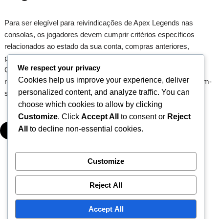
Para ser elegível para reivindicações de Apex Legends nas
consolas, os jogadores devem cumprir critérios específicos
relacionados ao estado da sua conta, compras anteriores,
participação em eventos, idade e ligação de contas.
We respect your privacy
Compreender estes requisitos assegura um processo de
Cookies help us improve your experience, deliver
reivindicação mais fluido e aumenta as chances de resgate bem-
personalized content, and analyze traffic. You can
sucedido.
choose which cookies to allow by clicking
Customize
. Click
Accept All
to consent or
Reject
All
to decline non-essential cookies.
▾
Customize
1
2
3
…
5
Next »
Reject All
Accept All