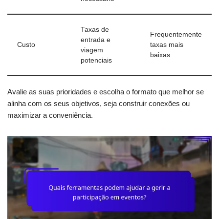
Taxas de
Frequentemente
entrada e
Custo
taxas mais
viagem
baixas
potenciais
Avalie as suas prioridades e escolha o formato que melhor se
alinha com os seus objetivos, seja construir conexões ou
maximizar a conveniência.