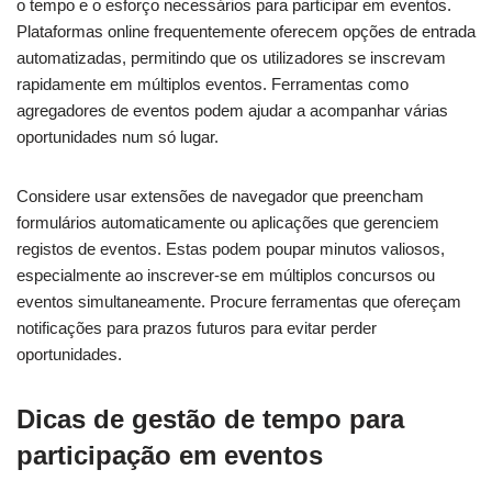
o tempo e o esforço necessários para participar em eventos.
Plataformas online frequentemente oferecem opções de entrada
automatizadas, permitindo que os utilizadores se inscrevam
rapidamente em múltiplos eventos. Ferramentas como
agregadores de eventos podem ajudar a acompanhar várias
oportunidades num só lugar.
Considere usar extensões de navegador que preencham
formulários automaticamente ou aplicações que gerenciem
registos de eventos. Estas podem poupar minutos valiosos,
especialmente ao inscrever-se em múltiplos concursos ou
eventos simultaneamente. Procure ferramentas que ofereçam
notificações para prazos futuros para evitar perder
oportunidades.
Dicas de gestão de tempo para
participação em eventos