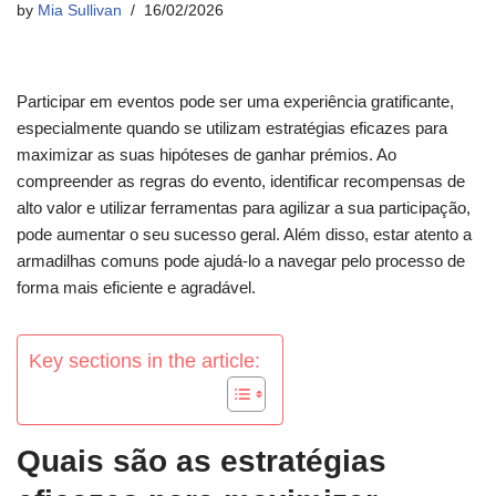
by
Mia Sullivan
16/02/2026
Participar em eventos pode ser uma experiência gratificante,
especialmente quando se utilizam estratégias eficazes para
maximizar as suas hipóteses de ganhar prémios. Ao
compreender as regras do evento, identificar recompensas de
alto valor e utilizar ferramentas para agilizar a sua participação,
pode aumentar o seu sucesso geral. Além disso, estar atento a
armadilhas comuns pode ajudá-lo a navegar pelo processo de
forma mais eficiente e agradável.
Key sections in the article:
Quais são as estratégias