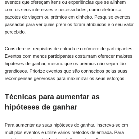
eventos que ofereçam itens ou experiências que se alinhem
com os seus interesses e necessidades, como eletrónica,
pacotes de viagem ou prémios em dinheiro. Pesquise eventos
passados para ver quais prémios foram atribuídos e o seu valor
percebido.
Considere os requisitos de entrada e o número de participantes.
Eventos com menos participantes costumam oferecer maiores
hipóteses de ganhar, mesmo que os prémios não sejam tão
grandiosos. Priorize eventos que são conhecidos pelas suas
recompensas generosas para maximizar os seus esforços.
Técnicas para aumentar as
hipóteses de ganhar
Para aumentar as suas hipóteses de ganhar, inscreva-se em
múltiplos eventos e utilize vários métodos de entrada. Para