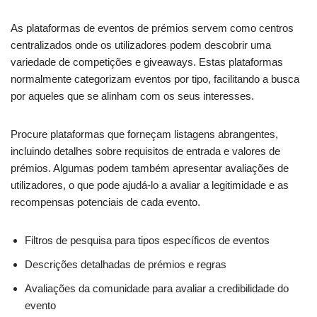
As plataformas de eventos de prémios servem como centros
centralizados onde os utilizadores podem descobrir uma
variedade de competições e giveaways. Estas plataformas
normalmente categorizam eventos por tipo, facilitando a busca
por aqueles que se alinham com os seus interesses.
Procure plataformas que forneçam listagens abrangentes,
incluindo detalhes sobre requisitos de entrada e valores de
prémios. Algumas podem também apresentar avaliações de
utilizadores, o que pode ajudá-lo a avaliar a legitimidade e as
recompensas potenciais de cada evento.
Filtros de pesquisa para tipos específicos de eventos
Descrições detalhadas de prémios e regras
Avaliações da comunidade para avaliar a credibilidade do
evento