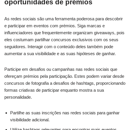
oportunidades de prémios
As redes sociais são uma ferramenta poderosa para descobrir
e participar em eventos com prémios. Siga marcas e
influenciadores que frequentemente organizam giveaways, pois
eles costumam partilhar concursos exclusivos com os seus
seguidores. Interagir com o conteúdo deles também pode
aumentar a sua visibilidade e as suas hipóteses de ganhar.
Participe em desafios ou campanhas nas redes sociais que
ofereçam prémios pela participação. Estes podem variar desde
concursos de fotografia a desafios de hashtags, proporcionando
formas criativas de participar enquanto mostra a sua
personalidade.
Partilhe as suas inscrições nas redes sociais para ganhar
visibilidade adicional.
Utilize hashtags relevantes para encontrar mais eventos.