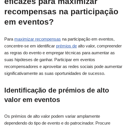
eficazes para maximizar
recompensas na participação
em eventos?
Para
maximizar recompensas
na participação em eventos,
concentre-se em identificar
prémios de
alto valor, compreender
as regras do evento e empregar técnicas para aumentar as
suas hipóteses de ganhar. Participar em eventos
recompensadores e aproveitar as redes sociais pode aumentar
significativamente as suas oportunidades de sucesso.
Identificação de prémios de alto
valor em eventos
Os prémios de alto valor podem variar amplamente
dependendo do tipo de evento e do patrocinador. Procure