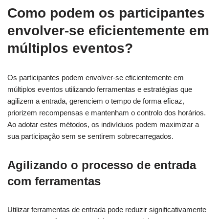
Como podem os participantes
envolver-se eficientemente em
múltiplos eventos?
Os participantes podem envolver-se eficientemente em
múltiplos eventos utilizando ferramentas e estratégias que
agilizem a entrada, gerenciem o tempo de forma eficaz,
priorizem recompensas e mantenham o controlo dos horários.
Ao adotar estes métodos, os indivíduos podem maximizar a
sua participação sem se sentirem sobrecarregados.
Agilizando o processo de entrada
com ferramentas
Utilizar ferramentas de entrada pode reduzir significativamente