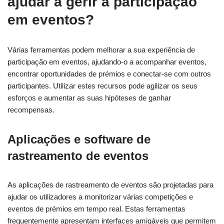
ajudar a gerir a participação
em eventos?
Várias ferramentas podem melhorar a sua experiência de
participação em eventos, ajudando-o a acompanhar eventos,
encontrar oportunidades de prémios e conectar-se com outros
participantes. Utilizar estes recursos pode agilizar os seus
esforços e aumentar as suas hipóteses de ganhar
recompensas.
Aplicações e software de
rastreamento de eventos
As aplicações de rastreamento de eventos são projetadas para
ajudar os utilizadores a monitorizar várias competições e
eventos de prémios em tempo real. Estas ferramentas
frequentemente apresentam interfaces amigáveis que permitem