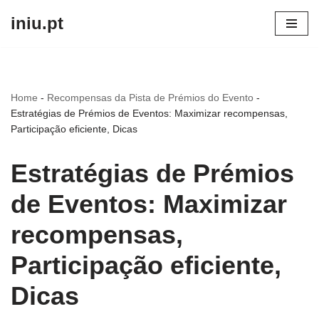
iniu.pt
Skip
to
content
Home
-
Recompensas da Pista de Prémios do Evento
-
Estratégias de Prémios de Eventos: Maximizar recompensas,
Participação eficiente, Dicas
Estratégias de Prémios
de Eventos: Maximizar
recompensas,
Participação eficiente,
Dicas