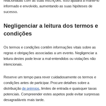
relacionadas com as suas inscrições. Isso ajudará a mantê-lo
informado e envolvido, aumentando as suas hipóteses de
sucesso.
Negligenciar a leitura dos termos e
condições
Os termos e condições contêm informações vitais sobre as
regras e obrigações associadas a um evento. Negligenciar a
leitura destes pode levar a mal-entendidos ou violações não
intencionais.
Reserve um tempo para rever cuidadosamente os termos e
condições antes de participar. Procure detalhes sobre a
distribuição
de prémios
, limites de entrada e quaisquer taxas
potenciais. Compreender estes aspetos pode evitar surpresas
desagradáveis mais tarde.