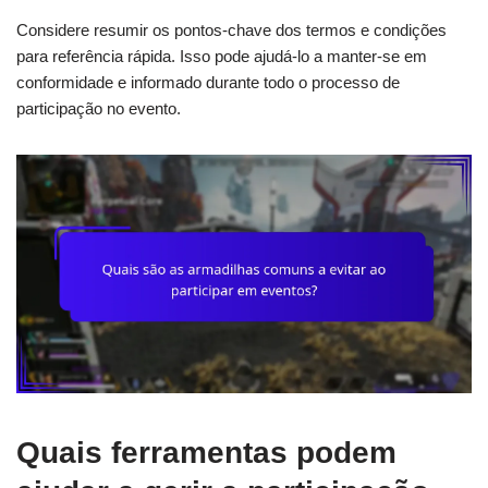
Considere resumir os pontos-chave dos termos e condições
para referência rápida. Isso pode ajudá-lo a manter-se em
conformidade e informado durante todo o processo de
participação no evento.
Quais ferramentas podem