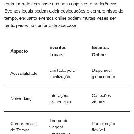
cada formato com base nos seus objetivos e preferências.
Eventos locais podem exigir deslocações e compromisso de
tempo, enquanto eventos online podem muitas vezes ser
participados no conforto da sua casa.
Eventos
Eventos
Aspecto
Locais
Online
Limitada pela
Disponível
Acessibilidade
localização
globalmente
Interações
Conexões
Networking
presenciais
virtuais
Tempo de
Compromisso
Participação
viagem
de Tempo
flexível
necessário