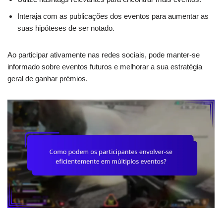
Interaja com as publicações dos eventos para aumentar as
suas hipóteses de ser notado.
Ao participar ativamente nas redes sociais, pode manter-se
informado sobre eventos futuros e melhorar a sua estratégia
geral de ganhar prémios.